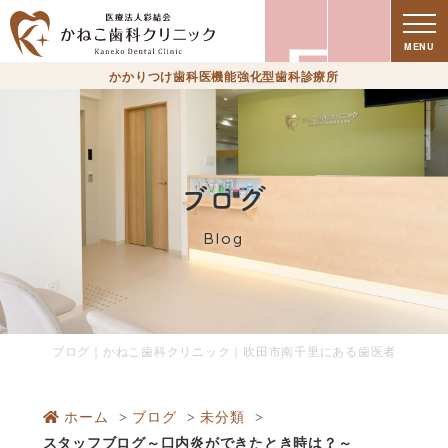
療
MENU
かかりつけ歯科医機能強化型歯科診療所
ブログ
Blog
時
ブログ｜かねこ歯科クリニック｜吹田市南千里にある歯医者
ホーム
ブログ
未分類
スタッフブログ～口内炎ができたとき時は？～