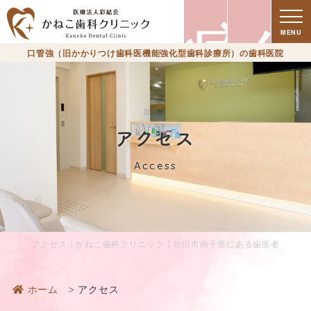
療
ク
MENU
口管強（旧かかりつけ歯科医機能強化型歯科診療所）の歯科医院
アクセス
時
セ
Access
アクセス｜かねこ歯科クリニック｜吹田市南千里にある歯医者
ホーム
アクセス