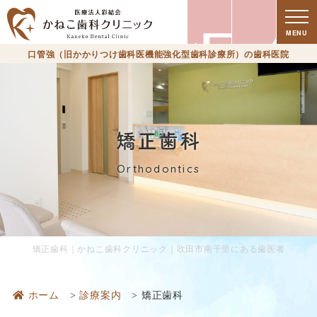
療
MENU
口管強（旧かかりつけ歯科医機能強化型歯科診療所）の歯科医院
矯正歯科
Orthodontics
時
矯正歯科｜かねこ歯科クリニック｜吹田市南千里にある歯医者
ホーム
診療案内
矯正歯科