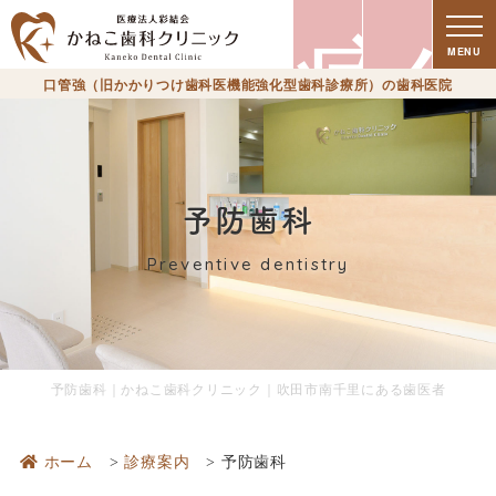
療
MENU
口管強（旧かかりつけ歯科医機能強化型歯科診療所）の歯科医院
予防歯科
Preventive dentistry
時
予防歯科｜かねこ歯科クリニック｜吹田市南千里にある歯医者
ホーム
診療案内
予防歯科