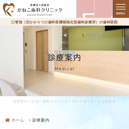
療
MENU
口管強（旧かかりつけ歯科医機能強化型歯科診療所）の歯科医院
診療案内
Medical
時
診療案内｜かねこ歯科クリニック｜吹田市南千里にある歯医者
ホーム
診療案内