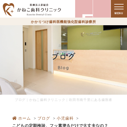
療
MENU
かかりつけ歯科医機能強化型歯科診療所
ブログ
Blog
時
ブログ｜かねこ歯科クリニック｜吹田市南千里にある歯医者
ホーム
ブログ
小児歯科
こどもの定期検診、フッ素塗るだけで大丈夫なの？