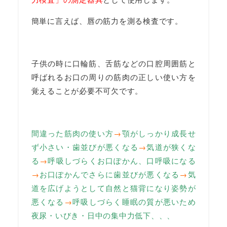
簡単に言えば、唇の筋力を測る検査です。
子供の時に口輪筋、舌筋などの口腔周囲筋と
呼ばれるお口の周りの筋肉の正しい使い方を
覚えることが必要不可欠です。
間違った筋肉の使い方
→
顎がしっかり成長せ
ず小さい・歯並びが悪くなる
→
気道が狭くな
る
→
呼吸しづらくお口ぽかん、口呼吸になる
→
お口ぽかんでさらに歯並びが悪くなる
→
気
道を広げようとして自然と猫背になり姿勢が
悪くなる
→
呼吸しづらく睡眠の質が悪いため
夜尿・いびき・日中の集中力低下、、、