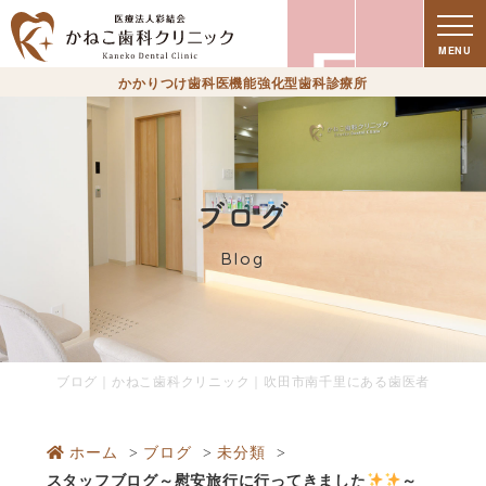
療
MENU
かかりつけ歯科医機能強化型歯科診療所
ブログ
Blog
時
ブログ｜かねこ歯科クリニック｜吹田市南千里にある歯医者
ホーム
ブログ
未分類
スタッフブログ～慰安旅行に行ってきました
～