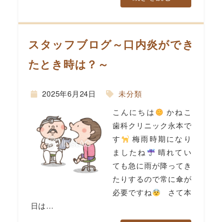
スタッフブログ～口内炎ができ
たとき時は？～
2025年6月24日
未分類
こんにちは
かねこ
歯科クリニック永本で
す
梅雨時期になり
ましたね
晴れてい
ても急に雨が降ってき
たりするので常に傘が
必要ですね
さて本
日は…