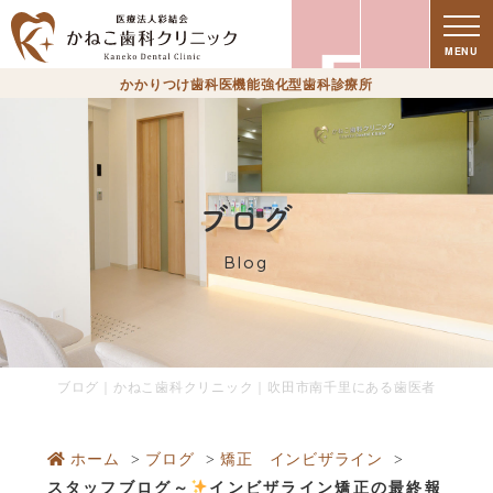
療
MENU
かかりつけ歯科医機能強化型歯科診療所
ブログ
Blog
時
ブログ｜かねこ歯科クリニック｜吹田市南千里にある歯医者
ホーム
ブログ
矯正 インビザライン
スタッフブログ～
インビザライン矯正の最終報