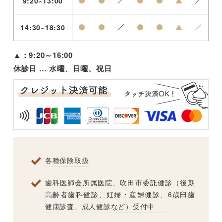
9:20~13:00
●
●
／
●
●
▲
／
14:30~18:30
●
●
／
●
●
▲
／
▲：9:20～16:00
休診日 … 水曜、日曜、祝日
各種保険取扱
歯科医師会所属医院、吹田市委託健診（後期
高齢者歯科健診、妊婦・産婦健診、6歳臼歯
健康診査、成人健診など）受付中